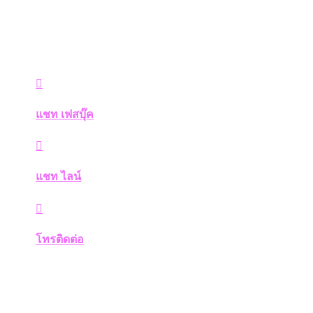

แชท เฟสบุ๊ค

แชท ไลน์

โทรติดต่อ