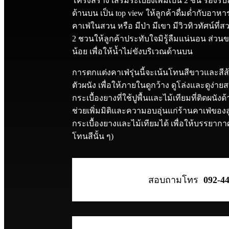
โครงสร้าง เสริมระเบียงเพิ่มเป็น 2 ชั้น รองรับล
ด้านบน เป็น top view ให้ลูกค้าดื่มด่ำกับอาห
คาเฟ่ในสวน หรือ มีป่า มีเขา มีวิวทิวทัศน์ที่ส
2 ชวนให้ลูกค้าประทับใจมิรู้ลืมแน่นอน ส่วนข
น้อย เพื่อให้น้ำไม่ขังบริเวณด้านบน
การตกแต่งคาเฟ่รุ่นนี้จะเน้นโทนสีขาวและสีส้
ตัวผนัง เพื่อให้ภายในดูกว้าง ดูโล่งและดูง่า
กระเบื้องยางที่ใช้ปูพื้นและไม้เทียมที่ติดผนัง
ช่วยเพิ่มมิติและความอบอุ่นแก่ร้านคาเฟ่ของล
กระเบื้องยางและไม้เทียมได้ เพื่อให้บรรยา
โทนสีนั้น ๆ)
สอบถามโทร
092-4