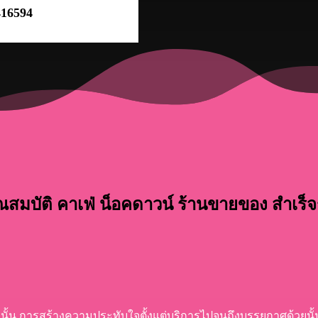
416594
ณสมบัติ คาเฟ่ น็อคดาวน์ ร้านขายของ สำเร็จ
้น การสร้างความประทับใจตั้งแต่บริการไปจนถึงบรรยกาศด้วยนั้น นับ