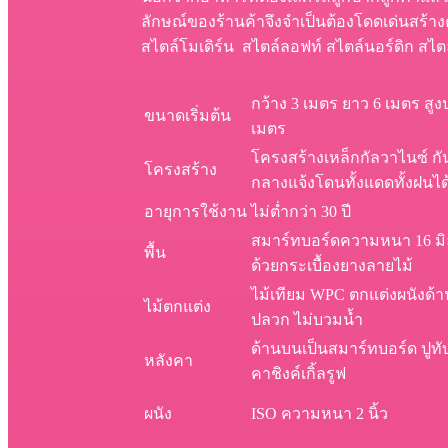
ลักษณ์ของร้านค้าจึงจำเป็นต้องโดดเด่นสร้าง
สไตล์โมเดิร์น สไตล์ลอฟท์ สไตล์นอร์ดิก สไต
กว้าง 3 เมตร ยาว 6 เมตร สู
ขนาดเริ่มต้น
เมตร
โครงสร้างเหล็กกัลวาไนซ์ กั
โครงสร้าง
กลางแจ้งโดนทั้งแดดทั้งฝนได้
อายุการใช้งาน
ไม่ต่ำกว่า 30 ปี
สมาร์ทบอร์ดความหนา 16 มิล
พื้น
ด้วยกระเบื้องยางลายไม้
ไม้เทียม WPC ตกแต่งผนังด้
ไม้ตกแต่ง
ปลวก ไม่บวมน้ำ
ด้านบนเป็นสมาร์ทบอร์ด ปูทั
หลังคา
คาชิงค์เกิ้ลรูฟ
ผนัง
ISO ความหนา 2 นิ้ว