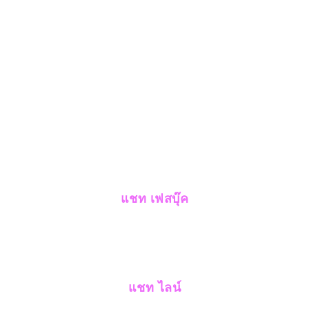
แชท เฟสบุ๊ค
แชท ไลน์